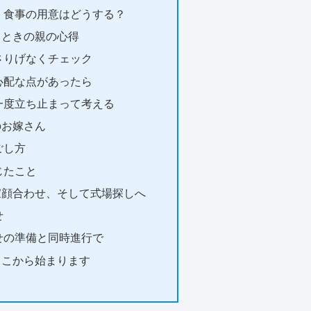
｜食事の用意はどうする？
うときの親の心得
さりげなくチェック
心配な点があったら
一度立ち止まって考える
のお嫁さん
ごし方
じたこと
家顔合わせ、そして式場探しへ
せ
せの準備と同時進行で
ここから始まります